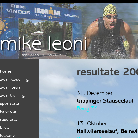
Direkt zum Seiteninhalt
last update: 5. Mai 2026
resultate 2
Menü überspringen
home
swim coaching
swim team
31. Dezember
swimtraining
Gippinger Stauseelauf
sponsoren
Ra
ng 34
kalender
resultate
▼
13. Oktober
bilder
▼
Hallwilerseelauf, Beinwi
lowcarb