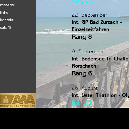
Ra
ng 177
material
links
22. September
kontakt
Int. GP Bad Zurzach -
sale %
Einzelzeitfahren
Rang 8
9. September
Int. Bodensee-Tri-Chall
Rorschach
Rang 6
26. August
Int. Uster Triathlon - Ol
Ra
ng 54
Zurück zum Seiteninhalt